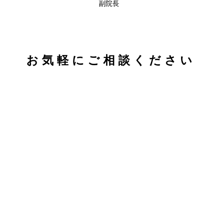
副院長
お 気 軽 に ご 相 談 く だ さ い