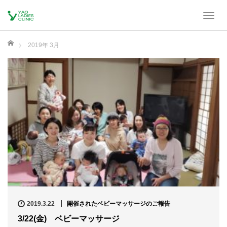
T
o
ホーム
g
2019年 3月
g
l
e
n
a
v
i
g
a
t
i
o
2019.3.22
開催されたベビーマッサージのご報告
n
3/22(金) ベビーマッサージ